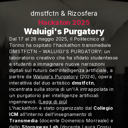
dmstfctn & Rizosfera
Hackaton 2025
Waluigi's Purgatory
Dal 17 al 28 maggio 2025, il Politecnico di
Torino ha ospitato l'hackathon transmediale
DMSTFCTN – WALUIGI'S PURGATORY
: un
laboratorio creativo che ha sfidato studentesse
e studenti a immaginare nuove narrazioni
digitali sul futuro dell'intelligenza artificiale, a
partire da
Waluigi's Purgatory
(2024), opera
interattiva del duo artistico
dmstfctn
,
incentrata sulla storia di un'IA intrappolata in
un purgatorio per intelligenze artificiali
ingannevoli. (
Leggi di più
)
L'hackathon è stato organizzato dal
Collegio
ICM
all'interno dell'insegnamento di
Transmedia
(docente Domenico Morreale) e
dello
Stornaway Lab
(docente Laura Cossu,